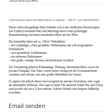
Charmantes Haus mit Meerblick in Utjeha – 130 m² zum Wohlfühlen
Dieses liebevoll gepflegte Haus befindet sich in der idyllischen Küstenregion
von Utjeha (Gemeinde Bar) und überzeugt durch seine großzügige
Raumaufteilung und einen traumhaften Blick auf das Meer.
Die Immobilie bietet auf ca. 130
m² Wohnfläche:
– ein weitläufiges, offen gestaltetes Wohnzimmer mit voll ausgestatteter
Einbauküche
– zwei gemütliche Schlafzimmer
– ein modernes Badezimmer
– eine große, sonnige Terrasse mit herrlichem Ausblick
Zur Ausstattung gehören Klimaanlage, Heizung, Internetanschluss sowie ein
privater Parkplatz. Das Haus wurde bisher erfolgreich als Ferienunterkunft
vermietet und erfreute sich stets großer Beliebtheit bei Gästen.
Es eignet sich jedoch ebenso hervorragend als privates Ferienhaus oder sogar
als dauerhafter Wohnsitz. Die Lage ist ideal: Die nächsten Städte Bar und Ulcinj
sind jeweils nur etwa 12
km entfernt. Schöne Strände sind bequem fußläufig
erreichbar.
Email senden