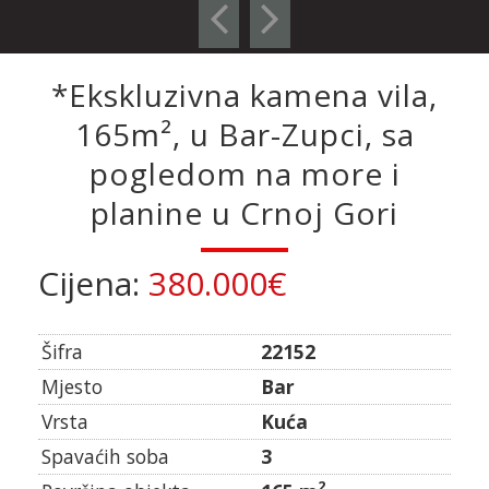
*Ekskluzivna kamena vila,
165m², u Bar-Zupci, sa
pogledom na more i
planine u Crnoj Gori
Cijena:
380.000€
Šifra
22152
Mjesto
Bar
Vrsta
Kuća
Spavaćih soba
3
2