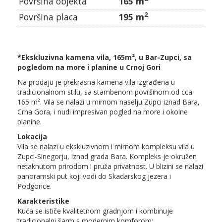
Površina objekta
165 m
2
Površina placa
195 m
*Ekskluzivna kamena vila, 165m², u Bar-Zupci, sa
pogledom na more i planine u Crnoj Gori
Na prodaju je prekrasna kamena vila izgrađena u
tradicionalnom stilu, sa stambenom površinom od cca
165 m². Vila se nalazi u mirnom naselju Zupci iznad Bara,
Crna Gora, i nudi impresivan pogled na more i okolne
planine.
Lokacija
Vila se nalazi u ekskluzivnom i mirnom kompleksu vila u
Zupci-Sinegorju, iznad grada Bara. Kompleks je okružen
netaknutom prirodom i pruža privatnost. U blizini se nalazi
panoramski put koji vodi do Skadarskog jezera i
Podgorice.
Karakteristike
Kuća se ističe kvalitetnom gradnjom i kombinuje
tradicionalni šarm s modernim komforom: