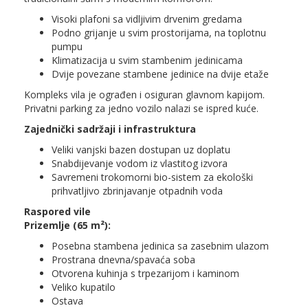
Visoki plafoni sa vidljivim drvenim gredama
Podno grijanje u svim prostorijama, na toplotnu
pumpu
Klimatizacija u svim stambenim jedinicama
Dvije povezane stambene jedinice na dvije etaže
Kompleks vila je ograđen i osiguran glavnom kapijom.
Privatni parking za jedno vozilo nalazi se ispred kuće.
Zajednički sadržaji i infrastruktura
Veliki vanjski bazen dostupan uz doplatu
Snabdijevanje vodom iz vlastitog izvora
Savremeni trokomorni bio-sistem za ekološki
prihvatljivo zbrinjavanje otpadnih voda
Raspored vile
Prizemlje (65 m²):
Posebna stambena jedinica sa zasebnim ulazom
Prostrana dnevna/spavaća soba
Otvorena kuhinja s trpezarijom i kaminom
Veliko kupatilo
Ostava