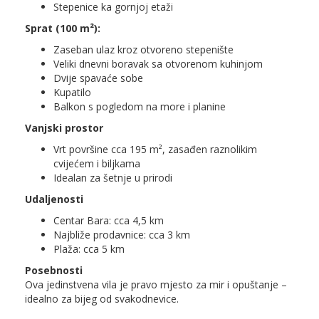
Stepenice ka gornjoj etaži
Sprat (100 m²):
Zaseban ulaz kroz otvoreno stepenište
Veliki dnevni boravak sa otvorenom kuhinjom
Dvije spavaće sobe
Kupatilo
Balkon s pogledom na more i planine
Vanjski prostor
Vrt površine cca 195 m², zasađen raznolikim
cvijećem i biljkama
Idealan za šetnje u prirodi
Udaljenosti
Centar Bara: cca 4,5 km
Najbliže prodavnice: cca 3 km
Plaža: cca 5 km
Posebnosti
Ova jedinstvena vila je pravo mjesto za mir i opuštanje –
idealno za bijeg od svakodnevice.