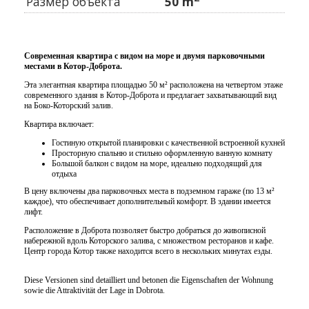
Размер объекта
50 m
Современная квартира с видом на море и двумя парковочными
местами в Котор-Доброта.
Эта элегантная квартира площадью 50 м² расположена на четвертом этаже
современного здания в Котор-Доброта и предлагает захватывающий вид
на Боко-Которский залив.
Квартира включает:
Гостиную открытой планировки с качественной встроенной кухней
Просторную спальню и стильно оформленную ванную комнату
Большой балкон с видом на море, идеально подходящий для
отдыха
В цену включены два парковочных места в подземном гараже (по 13 м²
каждое), что обеспечивает дополнительный комфорт. В здании имеется
лифт.
Расположение в Доброта позволяет быстро добраться до живописной
набережной вдоль Которского залива, с множеством ресторанов и кафе.
Центр города Котор также находится всего в нескольких минутах езды.
Diese Versionen sind detailliert und betonen die Eigenschaften der Wohnung
sowie die Attraktivität der Lage in Dobrota.