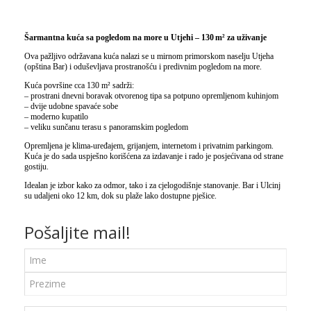
Šarmantna kuća sa pogledom na more u Utjehi – 130
m² za uživanje
Ova pažljivo održavana kuća nalazi se u mirnom primorskom naselju Utjeha
(opština Bar) i oduševljava prostranošću i predivnim pogledom na more.
Kuća površine cca 130 m² sadrži:
– prostrani dnevni boravak otvorenog tipa sa potpuno opremljenom kuhinjom
– dvije udobne spavaće sobe
– moderno kupatilo
– veliku sunčanu terasu s panoramskim pogledom
Opremljena je klima-uređajem, grijanjem, internetom i privatnim parkingom.
Kuća je do sada uspješno korišćena za izdavanje i rado je posjećivana od strane
gostiju.
Idealan je izbor kako za odmor, tako i za cjelogodišnje stanovanje. Bar i Ulcinj
su udaljeni oko 12 km, dok su plaže lako dostupne pješice.
Pošaljite mail!