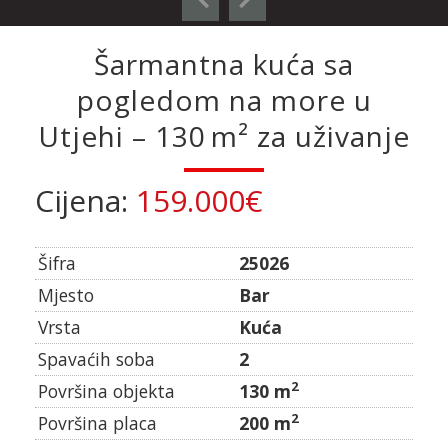
Šarmantna kuća sa
pogledom na more u
Utjehi – 130 m² za uživanje
Cijena:
159.000€
Šifra
25026
Mjesto
Bar
Vrsta
Kuća
Spavaćih soba
2
2
Površina objekta
130 m
2
Površina placa
200 m